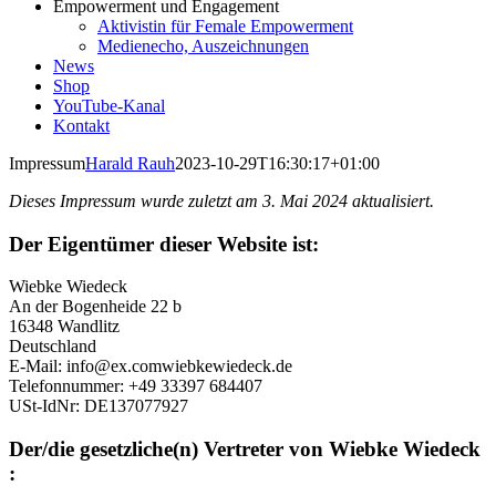
Empowerment und Engagement
Aktivistin für Female Empowerment
Medienecho, Auszeichnungen
News
Shop
YouTube-Kanal
Kontakt
Impressum
Harald Rauh
2023-10-29T16:30:17+01:00
Dieses Impressum wurde zuletzt am 3. Mai 2024 aktualisiert.
Der Eigentümer dieser Website ist:
Wiebke Wiedeck
An der Bogenheide 22 b
16348 Wandlitz
Deutschland
E-Mail:
info@
ex.com
wiebkewiedeck.de
Telefonnummer: +49 33397 684407
USt-IdNr: DE137077927
Der/die gesetzliche(n) Vertreter von Wiebke Wiedeck
: