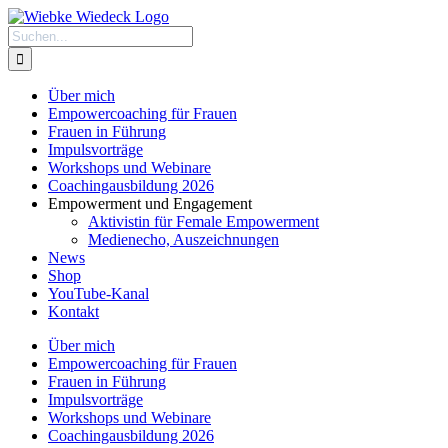
Zum
Inhalt
Suche
springen
nach:
Über mich
Empowercoaching für Frauen
Frauen in Führung
Impulsvorträge
Workshops und Webinare
Coachingausbildung 2026
Empowerment und Engagement
Aktivistin für Female Empowerment
Medienecho, Auszeichnungen
News
Shop
YouTube-Kanal
Kontakt
Über mich
Empowercoaching für Frauen
Frauen in Führung
Impulsvorträge
Workshops und Webinare
Coachingausbildung 2026